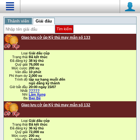
Thành viên
Giải đấu
Giao lưu cờ úp Kỳ thủ may mắn số 133
Loại
Giải đấu cúp
Trạng thái
Đã kết thúc
Đã đăng ký
38 kỳ thủ
Quỹ giải
76,000 xu
Mức cược
200 xu
Ván đấu
10 phút
Phí tham dự
2,000 xu
Trình độ
tập sự hạng muỗi đến
ngũ đẳng kỳ thánh
Giờ bắt đầu
20:00 ngày 15/07
Nhất
?????
Nhì
Lâm Xung
Ba
Bạn Bè
Giao lưu cờ úp Kỳ thủ may mắn số 132
Loại
Giải đấu cúp
Trạng thái
Đã kết thúc
Đã đăng ký
36 kỳ thủ
Quỹ giải
72,000 xu
Mức cược
200 xu
Ván đấu
10 phút